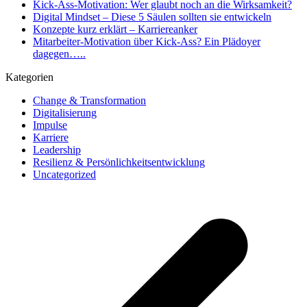
Kick-Ass-Motivation: Wer glaubt noch an die Wirksamkeit?
Digital Mindset – Diese 5 Säulen sollten sie entwickeln
Konzepte kurz erklärt – Karriereanker
Mitarbeiter-Motivation über Kick-Ass? Ein Plädoyer
dagegen…..
Kategorien
Change & Transformation
Digitalisierung
Impulse
Karriere
Leadership
Resilienz & Persönlichkeitsentwicklung
Uncategorized
v
B