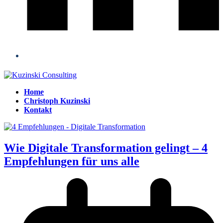
Home
Christoph Kuzinski
Kontakt
Open
Close
mobile
mobile
menu
menu
Wie Digitale Transformation gelingt – 4
Empfehlungen für uns alle