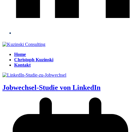
Home
Christoph Kuzinski
Kontakt
Open
Close
mobile
mobile
menu
menu
Jobwechsel-Studie von LinkedIn