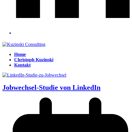
Home
Christoph Kuzinski
Kontakt
Open
Close
mobile
mobile
menu
menu
Jobwechsel-Studie von LinkedIn